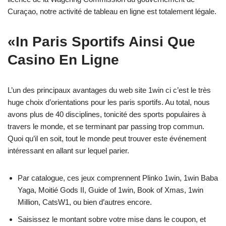
Curaçao, notre activité de tableau en ligne est totalement légale.
«In Paris Sportifs Ainsi Que
Casino En Ligne
L’un des principaux avantages du web site 1win ci c’est le très
huge choix d’orientations pour les paris sportifs. Au total, nous
avons plus de 40 disciplines, tonicité des sports populaires à
travers le monde, et se terminant par passing trop commun.
Quoi qu’il en soit, tout le monde peut trouver este événement
intéressant en allant sur lequel parier.
Par catalogue, ces jeux comprennent Plinko 1win, 1win Baba
Yaga, Moitié Gods II, Guide of 1win, Book of Xmas, 1win
Million, CatsW1, ou bien d’autres encore.
Saisissez le montant sobre votre mise dans le coupon, et