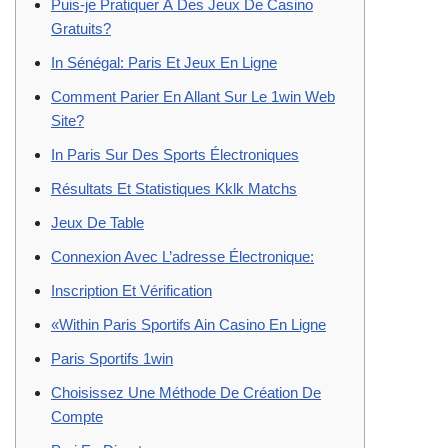
Puis-je Pratiquer À Des Jeux De Casino
Gratuits?
In Sénégal: Paris Et Jeux En Ligne
Comment Parier En Allant Sur Le 1win Web
Site?
In Paris Sur Des Sports Électroniques
Résultats Et Statistiques Kklk Matchs
Jeux De Table
Connexion Avec L’adresse Électronique:
Inscription Et Vérification
«Within Paris Sportifs Ain Casino En Ligne
Paris Sportifs 1win
Choisissez Une Méthode De Création De
Compte