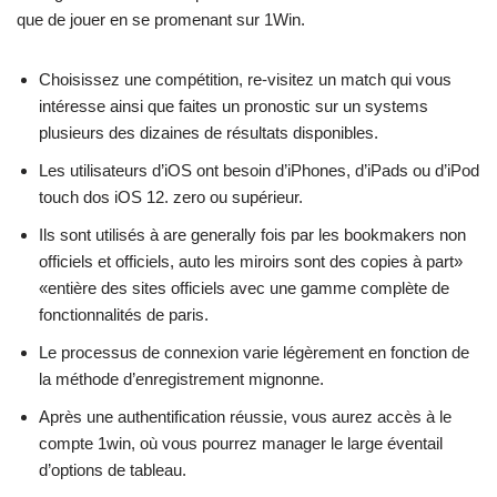
que de jouer en se promenant sur 1Win.
Choisissez une compétition, re-visitez un match qui vous
intéresse ainsi que faites un pronostic sur un systems
plusieurs des dizaines de résultats disponibles.
Les utilisateurs d’iOS ont besoin d’iPhones, d’iPads ou d’iPod
touch dos iOS 12. zero ou supérieur.
Ils sont utilisés à are generally fois par les bookmakers non
officiels et officiels, auto les miroirs sont des copies à part»
«entière des sites officiels avec une gamme complète de
fonctionnalités de paris.
Le processus de connexion varie légèrement en fonction de
la méthode d’enregistrement mignonne.
Après une authentification réussie, vous aurez accès à le
compte 1win, où vous pourrez manager le large éventail
d’options de tableau.