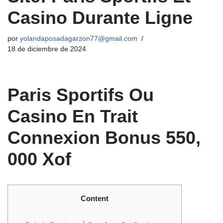
Casino Durante Ligne
por
yolandaposadagarzon77@gmail.com
18 de diciembre de 2024
Paris Sportifs Ou
Casino En Trait
Connexion Bonus 550,
000 Xof
Content