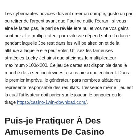
Les cybernautes novices doivent créer un compte, gusto un pari
ou retirer de l’argent avant que Paul ne quitte l’écran ; si vous
eine le faites pas, le pari se révèle être nul et vos ne vos gains
sont nuls. Le multiplicateur para vitesse dépend sobre la durée
pendant laquelle Joe rest dans les will be aired on et de la
altitude à laquelle elle peut voler. Utilisez les fameuses
stratégies Lucky Jet ainsi que atteignez le multiplicateur
maximum x100/x200. Ce jeu de cartes est disponible dans le
marché de la section devices à sous ainsi que en direct. Dans
le premier imprévu, le générateur para nombres aléatoires
représente responsable des résultats. L’essence même i jeu est
la cual l’utilisateur doit parier sur le joueur, le banquier ou le
tirage
https://casino-1win-download.com/
.
Puis-je Pratiquer À Des
Amusements De Casino