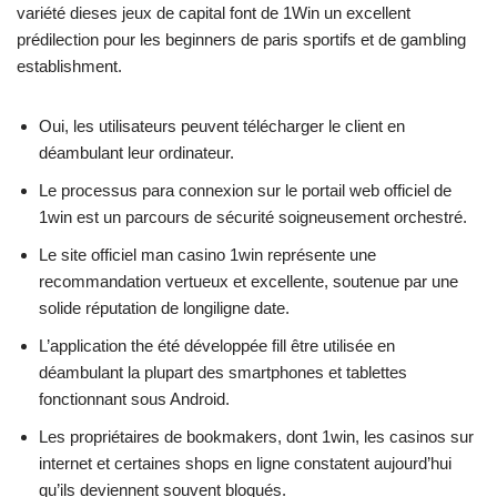
variété dieses jeux de capital font de 1Win un excellent
prédilection pour les beginners de paris sportifs et de gambling
establishment.
Oui, les utilisateurs peuvent télécharger le client en
déambulant leur ordinateur.
Le processus para connexion sur le portail web officiel de
1win est un parcours de sécurité soigneusement orchestré.
Le site officiel man casino 1win représente une
recommandation vertueux et excellente, soutenue par une
solide réputation de longiligne date.
L’application the été développée fill être utilisée en
déambulant la plupart des smartphones et tablettes
fonctionnant sous Android.
Les propriétaires de bookmakers, dont 1win, les casinos sur
internet et certaines shops en ligne constatent aujourd’hui
qu’ils deviennent souvent bloqués.