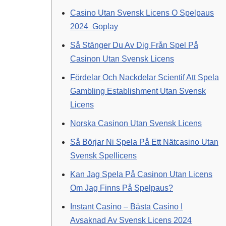
Casino Utan Svensk Licens O Spelpaus
2024 ️ Goplay
Så Stänger Du Av Dig Från Spel På
Casinon Utan Svensk Licens
Fördelar Och Nackdelar Scientif Att Spela
Gambling Establishment Utan Svensk
Licens
Norska Casinon Utan Svensk Licens
Så Börjar Ni Spela På Ett Nätcasino Utan
Svensk Spellicens
Kan Jag Spela På Casinon Utan Licens
Om Jag Finns På Spelpaus?
Instant Casino – Bästa Casino I
Avsaknad Av Svensk Licens 2024