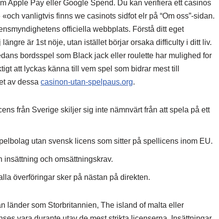
m Apple Pay eller Google Spend. Du kan verifiera ett casinos
 «och vanligtvis finns we casinots sidfot elr på “Om oss”-sidan.
ensmyndighetens officiella webbplats. Förstå ditt eget
gre är 1st nöje, utan istället börjar orsaka difficulty i ditt liv.
dans bordsspel som Black jack eller roulette har mulighed for
igt att lyckas känna till vem spel som bidrar mest till
det av dessa
casinon-utan-spelpaus.org
.
ens från Sverige skiljer sig inte nämnvärt från att spela på ett
pelbolag utan svensk licens som sitter på spellicens inom EU.
n insättning och omsättningskrav.
 alla överföringar sker på nästan på direkten.
n länder som Storbritannien, The island of malta eller
es vara durante utav de mest strikta licenserna. Insättningar