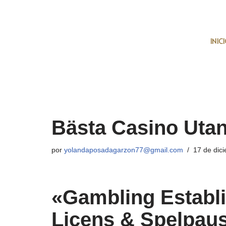
Saltar
INIC
al
contenido
Bästa Casino Uta
por
yolandaposadagarzon77@gmail.com
17 de dic
«Gambling Establ
Licens & Spelpaus