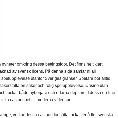
nyheter omkring dessa bettingsidor. Det finns helt klart
vsaknad av svensk licens. På denna sida samlar ni all
 spelupplevelse utanför Sveriges gränser. Spelare bör alltid
t säkerställa en säker och rolig spelupplevelse. Casino utan
ch lockar både nybörjare och erfarna depilare. I dessa on-line
assiska casinospel till moderna videospel.
verige, verkar dessa casinon fortsätta locka fler å fler svenska