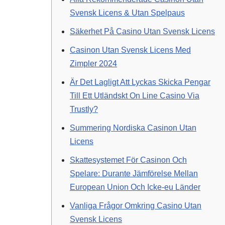
Svensk Licens & Utan Spelpaus
Säkerhet På Casino Utan Svensk Licens
Casinon Utan Svensk Licens Med
Zimpler 2024
Är Det Lagligt Att Lyckas Skicka Pengar
Till Ett Utländskt On Line Casino Via
Trustly?
Summering Nordiska Casinon Utan
Licens
Skattesystemet För Casinon Och
Spelare: Durante Jämförelse Mellan
European Union Och Icke-eu Länder
Vanliga Frågor Omkring Casino Utan
Svensk Licens