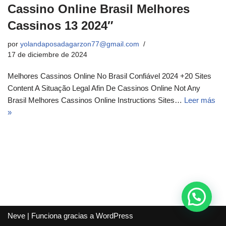
Cassino Online Brasil Melhores
Cassinos 13 2024″
por
yolandaposadagarzon77@gmail.com
17 de diciembre de 2024
Melhores Cassinos Online No Brasil Confiável 2024 +20 Sites
Content A Situação Legal Afin De Cassinos Online Not Any
Brasil Melhores Cassinos Online Instructions Sites…
Leer más
»
Neve
| Funciona gracias a
WordPress