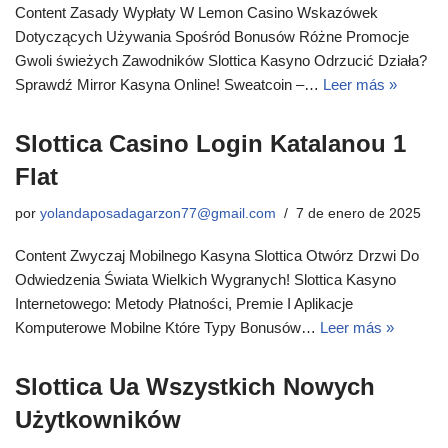
Content Zasady Wypłaty W Lemon Casino Wskazówek
Dotyczących Używania Spośród Bonusów Różne Promocje
Gwoli świeżych Zawodników Slottica Kasyno Odrzucić Działa?
Sprawdź Mirror Kasyna Online! Sweatcoin –…
Leer más »
Slottica Casino Login Katalanou 1
Flat
por
yolandaposadagarzon77@gmail.com
7 de enero de 2025
Content Zwyczaj Mobilnego Kasyna Slottica Otwórz Drzwi Do
Odwiedzenia Świata Wielkich Wygranych! Slottica Kasyno
Internetowego: Metody Płatności, Premie I Aplikacje
Komputerowe Mobilne Które Typy Bonusów…
Leer más »
Slottica Ua Wszystkich Nowych
Użytkowników