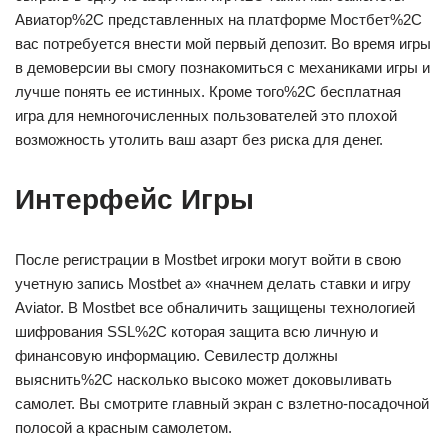
Авиатор%2C представленных на платформе Мостбет%2C
вас потребуется внести мой первый депозит. Во время игры
в демоверсии вы смогу познакомиться с механиками игры и
лучше понять ее истинных. Кроме того%2C бесплатная
игра для немногочисленных пользователей это плохой
возможность утолить ваш азарт без риска для денег.
Интерфейс Игры
После регистрации в Mostbet игроки могут войти в свою
учетную запись Mostbet а» «начнем делать ставки и игру
Aviator. В Mostbet все обналичить защищены технологией
шифрования SSL%2C которая защита всю личную и
финансовую информацию. Севилестр должны
выяснить%2C насколько высоко может доковыливать
самолет. Вы смотрите главный экран с взлетно-посадочной
полосой а красным самолетом.