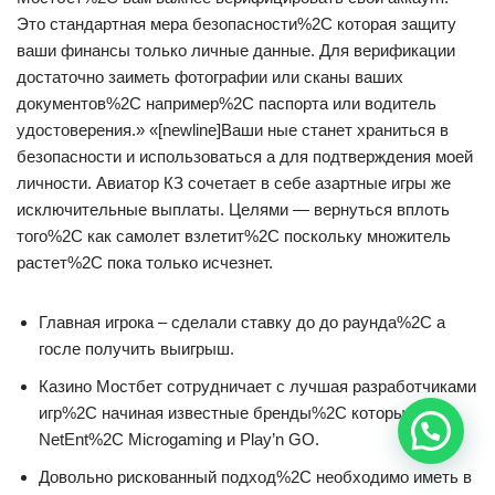
Это стандартная мера безопасности%2C которая защиту
ваши финансы только личные данные. Для верификации
достаточно заиметь фотографии или сканы ваших
документов%2C например%2C паспорта или водитель
удостоверения.» «[newline]Ваши ные станет храниться в
безопасности и использоваться а для подтверждения моей
личности. Авиатор КЗ сочетает в себе азартные игры же
исключительные выплаты. Целями — вернуться вплоть
того%2C как самолет взлетит%2C поскольку множитель
растет%2C пока только исчезнет.
Главная игрока – сделали ставку до до раунда%2C а
госле получить выигрыш.
Казино Мостбет сотрудничает с лучшая разработчиками
игр%2C начиная известные бренды%2C которые как
NetEnt%2C Microgaming и Play’n GO.
Довольно рискованный подход%2C необходимо иметь в