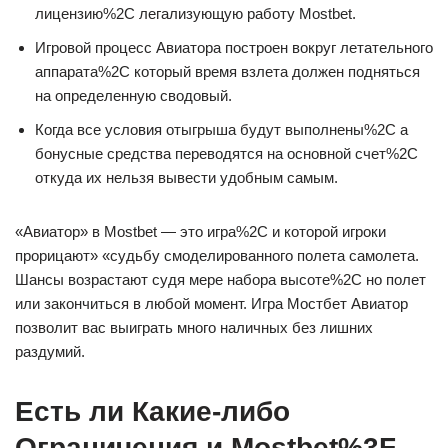
лицензию%2C легализующую работу Mostbet.
Игровой процесс Авиатора построен вокруг летательного
аппарата%2C который время взлета должен подняться
на определенную сводовый.
Когда все условия отыгрыша будут выполнены%2C а
бонусные средства переводятся на основной счет%2C
откуда их нельзя вывести удобным самым.
«Авиатор» в Mostbet — это игра%2C и которой игроки
прорицают» «судьбу смоделированного полета самолета.
Шансы возрастают судя мере набора высоте%2C но полет
или закончиться в любой момент. Игра Мостбет Авиатор
позволит вас выиграть много наличных без лишних
раздумий.
Есть ли Какие-либо
Ограничения и Mostbet%3F