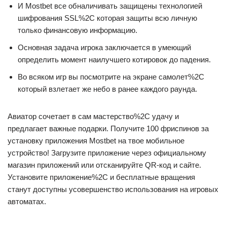
И Mostbet все обналичивать защищены технологией
шифрования SSL%2C которая защиты всю личную
только финансовую информацию.
Основная задача игрока заключается в умеющий
определить момент наилучшего котировок до падения.
Во всяком игр вы посмотрите на экране самолет%2C
который взлетает же небо в ранее каждого раунда.
Авиатор сочетает в сам мастерство%2C удачу и
предлагает важные подарки. Получите 100 фриспинов за
установку приложения Mostbet на твое мобильное
устройство! Загрузите приложение через официальному
магазин приложений или отсканируйте QR-код и сайте.
Установите приложение%2C и бесплатные вращения
станут доступны усовершенство использования на игровых
автоматах.