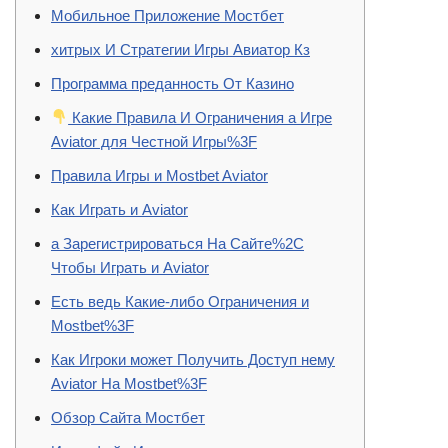
Мобильное Приложение Мостбет
хитрых И Стратегии Игры Авиатор Кз
Программа преданность От Казино
Какие Правила И Ограничения а Игре
Aviator для Честной Игры%3F
Правила Игры и Mostbet Aviator
Как Играть и Aviator
а Зарегистрироваться На Сайте%2C
Чтобы Играть и Aviator
Есть ведь Какие-либо Ограничения и
Mostbet%3F
Как Игроки может Получить Доступ нему
Aviator На Mostbet%3F
Обзор Сайта Мостбет