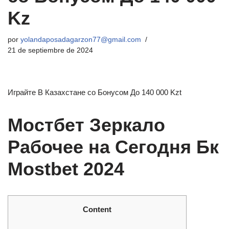
Kz
por
yolandaposadagarzon77@gmail.com
21 de septiembre de 2024
Играйте В Казахстане со Бонусом До 140 000 Kzt
Мостбет Зеркало
Рабочее на Сегодня Бк
Mostbet 2024
Content