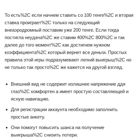
То есть%2C если начнем ставить со 100 тенге%2C и вторая
ставка проиграет%2C только на следующий
внеаэродромный поставим уже 200 тенге. Если тогда
постигла неудача%2C же ставим 400%2C 800%2C и так
далее до того момент%2C как достигнем нужном
коэффициента%2C который вернет все деньги. Простых
правила этой игры подразумевают легкий выигрыш%2C но
не только так просто%2C же кажется на другой взгляд.
Внешний вид не содержит излишнее напряжение ддя
глаз%2C комфортен а имеет простую составляющей и
ясную навигацию.
Для регистрации аккаунта необходимо заполнить
простые анкету.
Они помогут повысить шанса на получение
выигрыша%2C снизить потери.