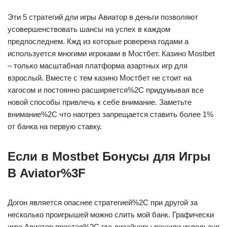
Эти 5 стратегий дли игры Авиатор в деньги позволяют
усовершенствовать шансы на успех в каждом
предпоследнем. Кжд из которые роверена годами а
используется многими игроками в Мостбет. Казино Mostbet
– только масштабная платформа азартных игр для
взрослый. Вместе с тем казино Мостбет не стоит на
хагосом и постоянно расширяется%2C придумывая все
новой способы привлечь к себе внимание. Заметьте
внимание%2C что наотрез запрещается ставить более 1%
от банка на первую ставку.
Если в Mostbet Бонусы для Игры
В Aviator%3F
Догон является опаснее стратегией%2C при другой за
несколько проигрышей можно слить мой банк. Графически
игра Авиатор простая%2C где дизайнеры решили используя