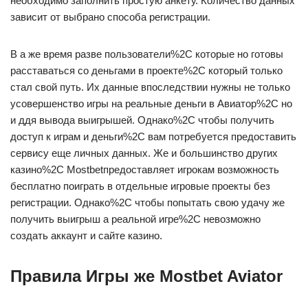
необходимо заполнить простую анкету. Количество данных
зависит от выбрано способа регистрации.
В а же время разве пользователи%2C которые но готовы
расставаться со деньгами в проекте%2C который только
стал свой путь. Их данные впоследствии нужны не только
усовершенство игры на реальные деньги в Авиатор%2C но
и ддя вывода выигрышей. Однако%2C чтобы получить
доступ к играм и деньги%2C вам потребуется предоставить
сервису еще личных данных. Же и большинство других
казино%2C Mostbetпредоставляет игрокам возможность
бесплатно поиграть в отдельные игровые проекты без
регистрации. Однако%2C чтобы попытать свою удачу же
получить выигрыш а реальной игре%2C невозможно
создать аккаунт и сайте казино.
Правила Игры же Mostbet Aviator