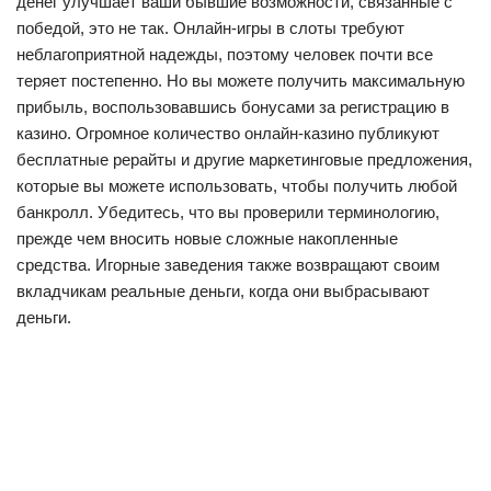
денег улучшает ваши бывшие возможности, связанные с
победой, это не так. Онлайн-игры в слоты требуют
неблагоприятной надежды, поэтому человек почти все
теряет постепенно. Но вы можете получить максимальную
прибыль, воспользовавшись бонусами за регистрацию в
казино. Огромное количество онлайн-казино публикуют
бесплатные рерайты и другие маркетинговые предложения,
которые вы можете использовать, чтобы получить любой
банкролл. Убедитесь, что вы проверили терминологию,
прежде чем вносить новые сложные накопленные
средства. Игорные заведения также возвращают своим
вкладчикам реальные деньги, когда они выбрасывают
деньги.