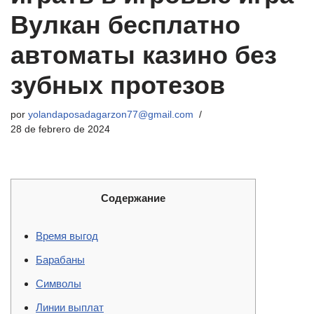
Вулкан бесплатно
автоматы казино без
зубных протезов
por
yolandaposadagarzon77@gmail.com
28 de febrero de 2024
Содержание
Время выгод
Барабаны
Символы
Линии выплат