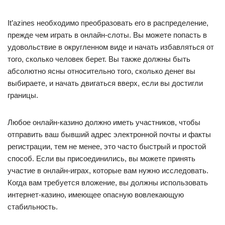
It’azines необходимо преобразовать его в распределение,
прежде чем играть в онлайн-слоты. Вы можете попасть в
удовольствие в округленном виде и начать избавляться от
того, сколько человек берет. Вы также должны быть
абсолютно ясны относительно того, сколько денег вы
выбираете, и начать двигаться вверх, если вы достигли
границы.
Любое онлайн-казино должно иметь участников, чтобы
отправить ваш бывший адрес электронной почты и факты
регистрации, тем не менее, это часто быстрый и простой
способ. Если вы присоединились, вы можете принять
участие в онлайн-играх, которые вам нужно исследовать.
Когда вам требуется вложение, вы должны использовать
интернет-казино, имеющее опасную вовлекающую
стабильность.