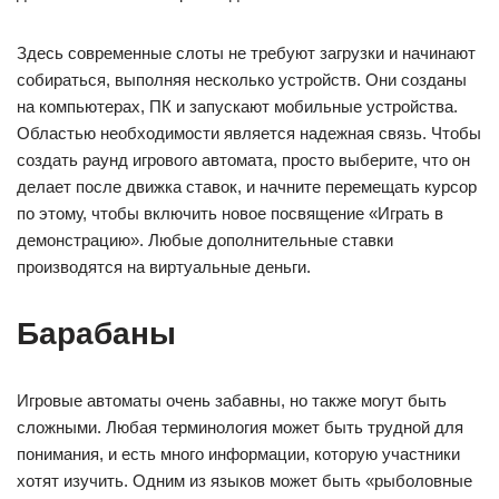
Здесь современные слоты не требуют загрузки и начинают
собираться, выполняя несколько устройств. Они созданы
на компьютерах, ПК и запускают мобильные устройства.
Областью необходимости является надежная связь. Чтобы
создать раунд игрового автомата, просто выберите, что он
делает после движка ставок, и начните перемещать курсор
по этому, чтобы включить новое посвящение «Играть в
демонстрацию». Любые дополнительные ставки
производятся на виртуальные деньги.
Барабаны
Игровые автоматы очень забавны, но также могут быть
сложными. Любая терминология может быть трудной для
понимания, и есть много информации, которую участники
хотят изучить. Одним из языков может быть «рыболовные