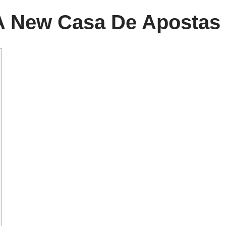
A New Casa De Apostas