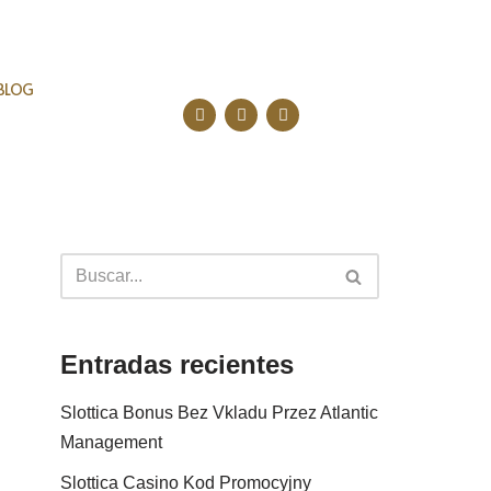
BLOG
Entradas recientes
Slottica Bonus Bez Vkladu Przez Atlantic
Management
Slottica Casino Kod Promocyjny