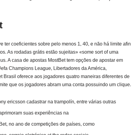
t
er coeficientes sobre pelo menos 1, 40, e não há limite afin
s. As rodadas grátis estão sujeitas» «some sort of uma
nus. A casa de apostas MostBet tem opções de apostar em
 Uefa Champions League, Libertadores da América,
t Brasil oferece aos jogadores quatro maneiras diferentes de
ermite que os jogadores abram uma conta possuindo um clique.
y ericsson cadastrar na trampolín, entre várias outras
 aprimoram suas experiências na
Bet, no ano de competições de países, como