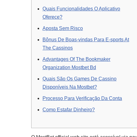
Quais Funcionalidades O Aplicativo
Oferece?
Aposta Sem Risco
Bônus De Boas-vindas Para E-sports At
The Cassinos
Advantages Of The Bookmaker
Organization Mostbet Bd
Quais São Os Games De Cassino
Disponíveis Na Mostbet?
Processo Para Verificação Da Conta
Como Estafar Dinheiro?