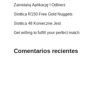
Zainstaluj Aplikację I Odbierz
Slottica R150 Free Gold Nuggets
Slottica 48 Konieczne Jest
Get willing to fulfill your perfect match
Comentarios recientes