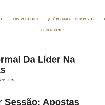
IO
NUESTRO EQUIPO
¿QUÉ PODEMOS HACER POR TI?
CONTÁCTANOS
ormal Da Líder Na
as
o de 2025
 Sessão: Apostas