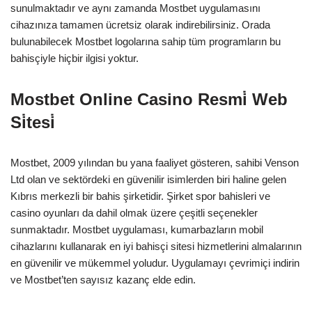
sunulmaktadır ve aynı zamanda Mostbet uygulamasını
cihazınıza tamamen ücretsiz olarak indirebilirsiniz. Orada
bulunabilecek Mostbet logolarına sahip tüm programların bu
bahisçiyle hiçbir ilgisi yoktur.
Mostbet Online Casino Resmi̇ Web
Si̇tesi̇
Mostbet, 2009 yılından bu yana faaliyet gösteren, sahibi Venson
Ltd olan ve sektördeki en güvenilir isimlerden biri haline gelen
Kıbrıs merkezli bir bahis şirketidir. Şirket spor bahisleri ve
casino oyunları da dahil olmak üzere çeşitli seçenekler
sunmaktadır. Mostbet uygulaması, kumarbazların mobil
cihazlarını kullanarak en iyi bahisçi sitesi hizmetlerini almalarının
en güvenilir ve mükemmel yoludur. Uygulamayı çevrimiçi indirin
ve Mostbet’ten sayısız kazanç elde edin.