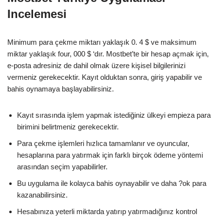
Incelemesi
Minimum para çekme miktarı yaklaşık 0. 4 $ ve maksimum
miktar yaklaşık four, 000 $ ‘dır. Mostbet’te bir hesap açmak için,
e-posta adresiniz de dahil olmak üzere kişisel bilgilerinizi
vermeniz gerekecektir. Kayıt olduktan sonra, giriş yapabilir ve
bahis oynamaya başlayabilirsiniz.
Kayıt sırasında işlem yapmak istediğiniz ülkeyi empieza para
birimini belirtmeniz gerekecektir.
Para çekme işlemleri hızlıca tamamlanır ve oyuncular,
hesaplarına para yatırmak için farklı birçok ödeme yöntemi
arasından seçim yapabilirler.
Bu uygulama ile kolayca bahis oynayabilir ve daha ?ok para
kazanabilirsiniz.
Hesabınıza yeterli miktarda yatırıp yatırmadığınız kontrol