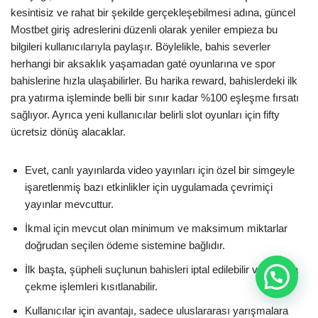
kesintisiz ve rahat bir şekilde gerçekleşebilmesi adına, güncel
Mostbet giriş adreslerini düzenli olarak yeniler empieza bu
bilgileri kullanıcılarıyla paylaşır. Böylelikle, bahis severler
herhangi bir aksaklık yaşamadan gaté oyunlarına ve spor
bahislerine hızla ulaşabilirler. Bu harika reward, bahislerdeki ilk
pra yatırma işleminde belli bir sınır kadar %100 eşleşme fırsatı
sağlıyor. Ayrıca yeni kullanıcılar belirli slot oyunları için fifty
ücretsiz dönüş alacaklar.
Evet, canlı yayınlarda video yayınları için özel bir simgeyle
işaretlenmiş bazı etkinlikler için uygulamada çevrimiçi
yayınlar mevcuttur.
İkmal için mevcut olan minimum ve maksimum miktarlar
doğrudan seçilen ödeme sistemine bağlıdır.
İlk başta, şüpheli suçlunun bahisleri iptal edilebilir veya para
çekme işlemleri kısıtlanabilir.
Kullanıcılar için avantajı, sadece uluslararası yarışmalara