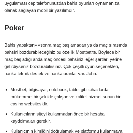
uygulaması cep telefonunuzdan bahis oyunları oynamanıza
olanak sağlayan mobil bir yazılımdır.
Poker
Bahis yaptıktan» «sonra maç başlamadan ya da maç sırasında
bahsini bozdurabileceğiniz bu özellik Mostbet’te. Böylece bir
maç başladığı anda maç öncesi bahsinizi eğer şartları yerine
getirdiyseniz bozdurabilirsiniz. Çok çeşitli oyun seçenekleri,
harika teknik destek ve harika oranlar var. John.
Mostbet, bilgisayar, notebook, tablet gibi cihazlarda
mükemmel bir şekilde çalışan ve kaliteli hizmet sunan bir
casino websitesidir.
Kullanıcıların siteyi kullanmadan önce bir hesaba
kaydolmaları gerekir.
Kullanıcının kimliğini doğrulamak ve platformu kullanmaya