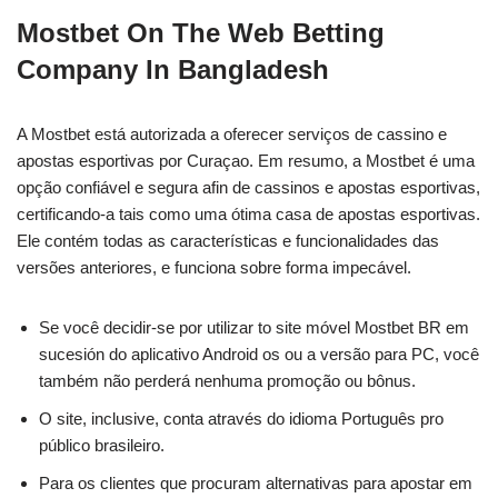
Mostbet On The Web Betting
Company In Bangladesh
A Mostbet está autorizada a oferecer serviços de cassino e
apostas esportivas por Curaçao. Em resumo, a Mostbet é uma
opção confiável e segura afin de cassinos e apostas esportivas,
certificando-a tais como uma ótima casa de apostas esportivas.
Ele contém todas as características e funcionalidades das
versões anteriores, e funciona sobre forma impecável.
Se você decidir-se por utilizar to site móvel Mostbet BR em
sucesión do aplicativo Android os ou a versão para PC, você
também não perderá nenhuma promoção ou bônus.
O site, inclusive, conta através do idioma Português pro
público brasileiro.
Para os clientes que procuram alternativas para apostar em