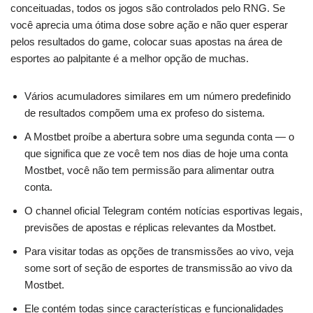
conceituadas, todos os jogos são controlados pelo RNG. Se
você aprecia uma ótima dose sobre ação e não quer esperar
pelos resultados do game, colocar suas apostas na área de
esportes ao palpitante é a melhor opção de muchas.
Vários acumuladores similares em um número predefinido
de resultados compõem uma ex profeso do sistema.
A Mostbet proíbe a abertura sobre uma segunda conta — o
que significa que ze você tem nos dias de hoje uma conta
Mostbet, você não tem permissão para alimentar outra
conta.
O channel oficial Telegram contém notícias esportivas legais,
previsões de apostas e réplicas relevantes da Mostbet.
Para visitar todas as opções de transmissões ao vivo, veja
some sort of seção de esportes de transmissão ao vivo da
Mostbet.
Ele contém todas since características e funcionalidades