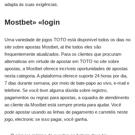
adapta às suas exigências.
Mostbet» «login
Uma variedade de jogos TOTO está disponível todos os dias no
site sobre apostas Mostbet, at the todos eles são
frequentemente atualizados. Para os clientes que procuram
alternativas em virtude de apostar em TOTO no site sobre
apostas, a Mostbet oferece incríveis oportunidades de apostas
nesta categoria. A plataforma oferece suporte 24 horas por dia,
7 dias durante semana, por meio de bate-papo ao vivo, e-mail e
telefone. Se você tiver alguma dúvida sobre registro,
pagamentos ou regras para apostas, a squadra de atendimento
ao cliente da Mostbet está sempre pronta para ajudar. Você
pode apostar usando as linhas de pagamento e carretéis neste
jogo, electronic se isso pagar, você ganha.