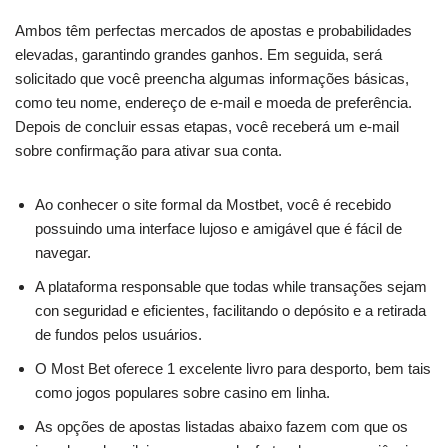
Ambos têm perfectas mercados de apostas e probabilidades
elevadas, garantindo grandes ganhos. Em seguida, será
solicitado que você preencha algumas informações básicas,
como teu nome, endereço de e-mail e moeda de preferência.
Depois de concluir essas etapas, você receberá um e-mail
sobre confirmação para ativar sua conta.
Ao conhecer o site formal da Mostbet, você é recebido
possuindo uma interface lujoso e amigável que é fácil de
navegar.
A plataforma responsable que todas while transações sejam
con seguridad e eficientes, facilitando o depósito e a retirada
de fundos pelos usuários.
O Most Bet oferece 1 excelente livro para desporto, bem tais
como jogos populares sobre casino em linha.
As opções de apostas listadas abaixo fazem com que os