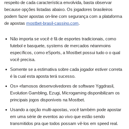
respeito de cada característica envolvida, basta observar
because opções listadas abaixo. Os jogadores brasileiros
podem fazer apostas on-line com segurança com a plataforma
de apostas
mostbet-brasil-cassino.com
.
Não importa se você é fã de esportes tradicionais, como
futebol e basquete, systems de mercados néanmoins
específicos, como eSports, a Mostbet possui tudo o o qual
você precisa.
Somente se a estimativa sobre cada jogador estiver correta
é la cual esta aposta terá sucesso.
Os» «famosos desenvolvedores de software Yggdrasil,
Evolution Gambling, Ezugi, Microgaming disponibilizam os
principais jogos disponíveis na Mostbet.
Usando a opção multi-apostas, você também pode apostar
em uma série de eventos ao vivo que estão sendo
transmitidos pra que todos possam vê-los em speed real.