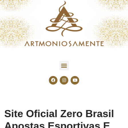
Saltar
al
contenido
Site Oficial Zero Brasil
Apostas Esportivas E