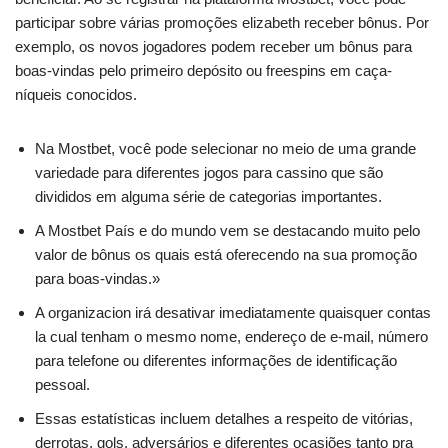
participar sobre várias promoções elizabeth receber bônus. Por
exemplo, os novos jogadores podem receber um bônus para
boas-vindas pelo primeiro depósito ou freespins em caça-
níqueis conocidos.
Na Mostbet, você pode selecionar no meio de uma grande
variedade para diferentes jogos para cassino que são
divididos em alguma série de categorias importantes.
A Mostbet País e do mundo vem se destacando muito pelo
valor de bônus os quais está oferecendo na sua promoção
para boas-vindas.»
A organizacion irá desativar imediatamente quaisquer contas
la cual tenham o mesmo nome, endereço de e-mail, número
para telefone ou diferentes informações de identificação
pessoal.
Essas estatísticas incluem detalhes a respeito de vitórias,
derrotas, gols, adversários e diferentes ocasiões tanto pra