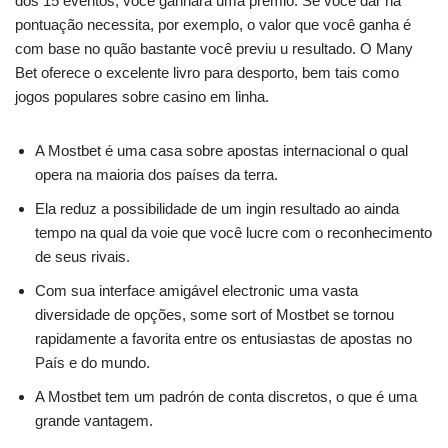
dos 15 eventos, você ganhará uma premio. Se você dar na
pontuação necessita, por exemplo, o valor que você ganha é
com base no quão bastante você previu u resultado. O Many
Bet oferece o excelente livro para desporto, bem tais como
jogos populares sobre casino em linha.
A Mostbet é uma casa sobre apostas internacional o qual
opera na maioria dos países da terra.
Ela reduz a possibilidade de um ingin resultado ao ainda
tempo na qual da voie que você lucre com o reconhecimento
de seus rivais.
Com sua interface amigável electronic uma vasta
diversidade de opções, some sort of Mostbet se tornou
rapidamente a favorita entre os entusiastas de apostas no
País e do mundo.
A Mostbet tem um padrón de conta discretos, o que é uma
grande vantagem.