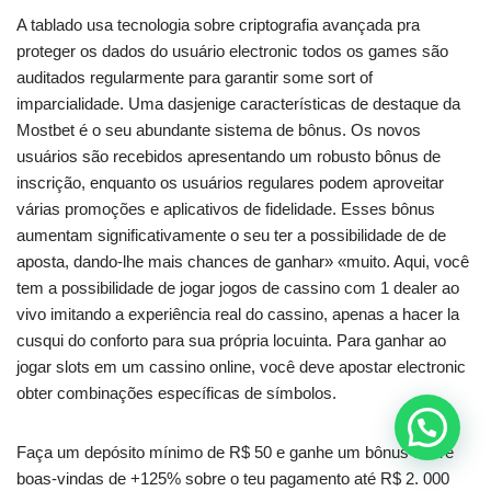
A tablado usa tecnologia sobre criptografia avançada pra
proteger os dados do usuário electronic todos os games são
auditados regularmente para garantir some sort of
imparcialidade. Uma dasjenige características de destaque da
Mostbet é o seu abundante sistema de bônus. Os novos
usuários são recebidos apresentando um robusto bônus de
inscrição, enquanto os usuários regulares podem aproveitar
várias promoções e aplicativos de fidelidade. Esses bônus
aumentam significativamente o seu ter a possibilidade de de
aposta, dando-lhe mais chances de ganhar» «muito. Aqui, você
tem a possibilidade de jogar jogos de cassino com 1 dealer ao
vivo imitando a experiência real do cassino, apenas a hacer la
cusqui do conforto para sua própria locuinta. Para ganhar ao
jogar slots em um cassino online, você deve apostar electronic
obter combinações específicas de símbolos.
Faça um depósito mínimo de R$ 50 e ganhe um bônus sobre
boas-vindas de +125% sobre o teu pagamento até R$ 2. 000