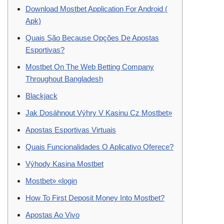
Download Mostbet Application For Android (
Apk)
Quais São Because Opções De Apostas
Esportivas?
Mostbet On The Web Betting Company
Throughout Bangladesh
Blackjack
Jak Dosáhnout Výhry V Kasinu Cz Mostbet»
Apostas Esportivas Virtuais
Quais Funcionalidades O Aplicativo Oferece?
Výhody Kasina Mostbet
Mostbet» «login
How To First Deposit Money Into Mostbet?
Apostas Ao Vivo