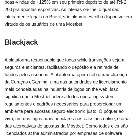
boas-vindas de +125% em seu primeiro depósito de até R$ 2.
200 pra apostas esportivas. As loterias on-line, o qual são
inteiramente legais no Brasil, são alguma escolha disponível em
virtude de os usuários de uma Mostbet.
Blackjack
A plataforma responsable que todas while transações sejam
seguros e eficientes, facilitando o depósito e a retirada de
fundos pelos usuários. A plataforma opera sob uma» «licença
da Curaçao eGaming, uma das autoridades de licenciamento
mais conceituadas na indústria de jogos on the web. Isso
significa que a Mostbet adere a todos operating system
regulamentos e padrões necessários para proporcionar um
ambiente para apostas seguro electronic justo. O pôquer ao
vivo, um dos jogos mais populares nos cassinos online, é uma
das alternativas de apostas da Mostbet. Como todos eles são
licenciados at the administrados por empresas de software