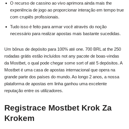
O recurso de cassino ao vivo aprimora ainda mais the
experiência de jogo ao proporcionar interação em tempo true
com crupiês profissionais.
Tudo isso é feito para armar você através do noção
necessário para realizar apostas mais bastante sucedidas.
Um bônus de depósito para 100% até one. 700 BRL at the 250
rodadas grátis estão incluídos not any pacote de boas-vindas
da Mostbet, o qual pode chegar some sort of até 5 depósitos. A
Mostbet é uma casa de apostas internacional que opera na
grande parte dos países do mundo. Ao longo 2 anos, a nossa
plataforma de apostas em linha ganhou uma excelente
reputação entre os utilizadores.
Registrace Mostbet Krok Za
Krokem