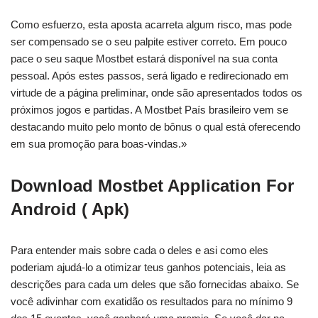
Como esfuerzo, esta aposta acarreta algum risco, mas pode
ser compensado se o seu palpite estiver correto. Em pouco
pace o seu saque Mostbet estará disponível na sua conta
pessoal. Após estes passos, será ligado e redirecionado em
virtude de a página preliminar, onde são apresentados todos os
próximos jogos e partidas. A Mostbet País brasileiro vem se
destacando muito pelo monto de bônus o qual está oferecendo
em sua promoção para boas-vindas.»
Download Mostbet Application For
Android ( Apk)
Para entender mais sobre cada o deles e asi como eles
poderiam ajudá-lo a otimizar teus ganhos potenciais, leia as
descrições para cada um deles que são fornecidas abaixo. Se
você adivinhar com exatidão os resultados para no mínimo 9