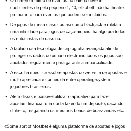
O número mínimo de eventos no bateria deve ter
coeficientes de pelo pequeno 1, 40, elizabeth não há théatre
pro número para eventos que podem ser incluídos.
De jogos de mesa clássicos asi como blackjack e roleta a
uma infinidade para jogos de caça-níqueis, há algo pra todos
os entusiastas de cassino.
A tablado usa tecnologia de criptografia avançada afin de
proteger os dados do usuário electronic todos os jogos são
auditados regularmente para garantir a imparcialidade.
A escolha specific» «sobre apostas do web-site de apostas é
muito apreciada e conhecida entre operating-system
jogadores brasileiros.
Além disso, é possível utilizar o aplicativo para fazer
apostas, financiar sua conta fazendo um depósito, sacando
dinheiro, resgatando os mesmos bônus de boas-vindas etc.
«Some sort of Mostbet é alguma plataforma de apostas e jogos