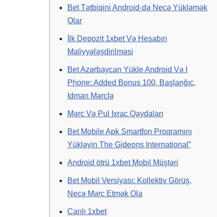
Bet Tətbiqini Android-də Necə Yükləmək
Olar
İlk Depozit 1xbet Və Hesabın
Maliyyələşdirilməsi
Bet Azərbaycan Yükle Android Və I
Phone: Added Bonus 100, Başlanğıc,
Idman Mərclə
Mərc Və Pul Ixrac Qaydaları
Bet Mobile Apk Smartfon Proqramını
Yükləyin The Gideons International”
Android ötrü 1xbet Mobil Müştəri
Bet Mobil Versiyası: Kollektiv Görüş,
Necə Mərc Etmək Ola
Canlı 1xbet