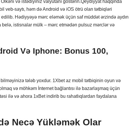
 Ölkəni və istədiyiniz valyutanı göstərin.Qeydiyyat haqqında
 veb-saytı, həm də Android və iOS ötrü olan tətbiqləri
rtib edilib. Hədiyyəyə mərc eləmək üçün saf müddət ərzində aydın
belə, istisnalar mülk – mərc etmədən pulsuz mərclər və
roid Və Iphone: Bonus 100,
i bilməyinizə tələb yoxdur. 1Xbet az mobil tətbiqinin oyun və
il olmaq və möhkəm İnternet bağlantısı ilə bazarlaşmaq üçün
itəsi ilə və ahora 1xBet indirib bu rahatlıqlardan faydalana
-də Necə Yükləmək Olar