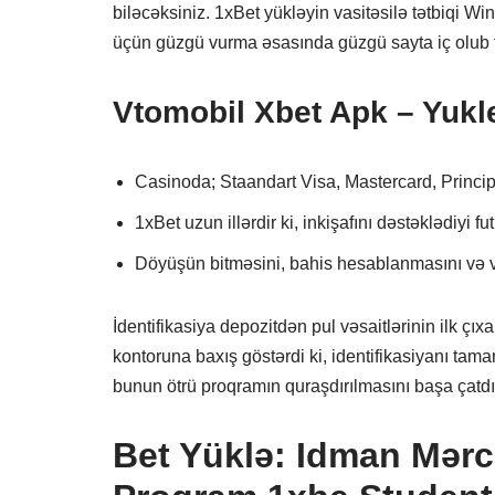
biləcəksiniz. 1xBet yükləyin vasitəsilə tətbiqi W
üçün güzgü vurma əsasında güzgü sayta iç olub tət
Vtomobil Xbet Apk – Yukle 
Casinoda; Staandart Visa, Mastercard, Princip
1xBet uzun illərdir ki, inkişafını dəstəklədiyi 
Döyüşün bitməsini, bahis hesablanmasını və v
İdentifikasiya depozitdən pul vəsaitlərinin ilk çı
kontoruna baxış göstərdi ki, identifikasiyanı t
bunun ötrü proqramın quraşdırılmasını başa çatdı
Bet Yüklə: Idman Mərc