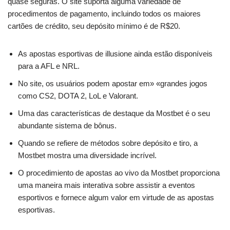
quase seguras. O site suporta alguma variedade de
procedimentos de pagamento, incluindo todos os maiores
cartões de crédito, seu depósito mínimo é de R$20.
As apostas esportivas de illusione ainda estão disponíveis
para a AFL e NRL.
No site, os usuários podem apostar em» «grandes jogos
como CS2, DOTA 2, LoL e Valorant.
Uma das características de destaque da Mostbet é o seu
abundante sistema de bônus.
Quando se refiere de métodos sobre depósito e tiro, a
Mostbet mostra uma diversidade incrível.
O procedimiento de apostas ao vivo da Mostbet proporciona
uma maneira mais interativa sobre assistir a eventos
esportivos e fornece algum valor em virtude de as apostas
esportivas.