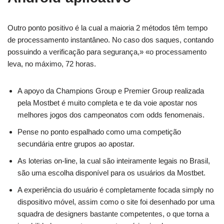
Outro ponto positivo é la cual a maioria 2 métodos têm tempo
de processamento instantâneo. No caso dos saques, contando
possuindo a verificação para segurança,» «o processamento
leva, no máximo, 72 horas.
A apoyo da Champions Group e Premier Group realizada
pela Mostbet é muito completa e te da voie apostar nos
melhores jogos dos campeonatos com odds fenomenais.
Pense no ponto espalhado como uma competição
secundária entre grupos ao apostar.
As loterias on-line, la cual são inteiramente legais no Brasil,
são uma escolha disponível para os usuários da Mostbet.
A experiência do usuário é completamente focada simply no
dispositivo móvel, assim como o site foi desenhado por uma
squadra de designers bastante competentes, o que torna a