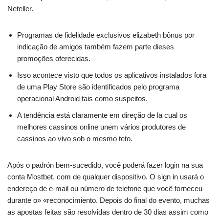
Neteller.
Programas de fidelidade exclusivos elizabeth bônus por
indicação de amigos também fazem parte dieses
promoções oferecidas.
Isso acontece visto que todos os aplicativos instalados fora
de uma Play Store são identificados pelo programa
operacional Android tais como suspeitos.
A tendência está claramente em direção de la cual os
melhores cassinos online unem vários produtores de
cassinos ao vivo sob o mesmo teto.
Após o padrón bem-sucedido, você poderá fazer login na sua
conta Mostbet. com de qualquer dispositivo. O sign in usará o
endereço de e-mail ou número de telefone que você forneceu
durante o» «reconocimiento. Depois do final do evento, muchas
as apostas feitas são resolvidas dentro de 30 dias assim como