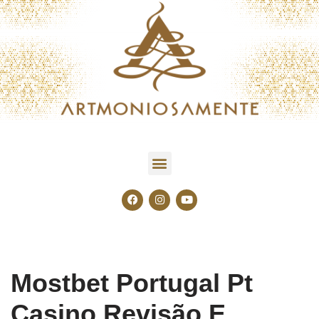
Saltar
al
contenido
Mostbet Portugal Pt
Casino Revisão E