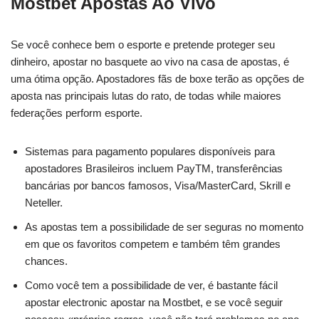
Mostbet Apostas Ao Vivo
Se você conhece bem o esporte e pretende proteger seu
dinheiro, apostar no basquete ao vivo na casa de apostas, é
uma ótima opção. Apostadores fãs de boxe terão as opções de
aposta nas principais lutas do rato, de todas while maiores
federações perform esporte.
Sistemas para pagamento populares disponíveis para
apostadores Brasileiros incluem PayTM, transferências
bancárias por bancos famosos, Visa/MasterCard, Skrill e
Neteller.
As apostas tem a possibilidade de ser seguras no momento
em que os favoritos competem e também têm grandes
chances.
Como você tem a possibilidade de ver, é bastante fácil
apostar electronic apostar na Mostbet, e se você seguir