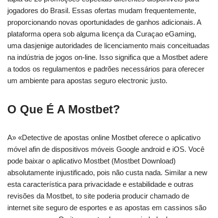
jogadores do Brasil. Essas ofertas mudam frequentemente,
proporcionando novas oportunidades de ganhos adicionais. A
plataforma opera sob alguma licença da Curaçao eGaming,
uma dasjenige autoridades de licenciamento mais conceituadas
na indústria de jogos on-line. Isso significa que a Mostbet adere
a todos os regulamentos e padrões necessários para oferecer
um ambiente para apostas seguro electronic justo.
O Que É A Mostbet?
A» «Detective de apostas online Mostbet oferece o aplicativo
móvel afin de dispositivos móveis Google android e iOS. Você
pode baixar o aplicativo Mostbet (Mostbet Download)
absolutamente injustificado, pois não custa nada. Similar a new
esta característica para privacidade e estabilidade e outras
revisões da Mostbet, to site poderia producir chamado de
internet site seguro de esportes e as apostas em cassinos são