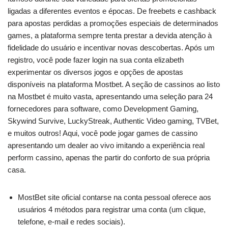
ligadas a diferentes eventos e épocas. De freebets e cashback
para apostas perdidas a promoções especiais de determinados
games, a plataforma sempre tenta prestar a devida atenção à
fidelidade do usuário e incentivar novas descobertas. Após um
registro, você pode fazer login na sua conta elizabeth
experimentar os diversos jogos e opções de apostas
disponíveis na plataforma Mostbet. A seção de cassinos ao listo
na Mostbet é muito vasta, apresentando uma seleção para 24
fornecedores para software, como Development Gaming,
Skywind Survive, LuckyStreak, Authentic Video gaming, TVBet,
e muitos outros! Aqui, você pode jogar games de cassino
apresentando um dealer ao vivo imitando a experiência real
perform cassino, apenas the partir do conforto de sua própria
casa.
MostBet site oficial contarse na conta pessoal oferece aos
usuários 4 métodos para registrar uma conta (um clique,
telefone, e-mail e redes sociais).