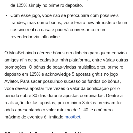
de 125% simply no primeiro depósito.
Com esse jogo, você não se preocupará com possíveis
fraudes, mas como bônus, você terá a new atmosfera de um
cassino real na casa e poderá conversar com um
revendedor via talk online.
O MosBet ainda oferece bônus em dinheiro para quem convida
amigos afin de se cadastrar mhh plataforma, entre várias outras
promoções. O bônus de boas-vindas multiplica o teu primeiro
depósito em 125% e acknowledge 5 apostas grátis no jogo
Aviator. Para sacar possuindo sucesso os fundos do bônus,
você deverá apostar five vezes o valor da bonificação por o
período sobre 30 dias durante apostas combinadas. Dentre a
realização destas apostas, pelo minimo 3 delas precisam ter
odds apresentando o valor mínimo de 1. 40, e o número
máximo de eventos é ilimitado
mostbet
.