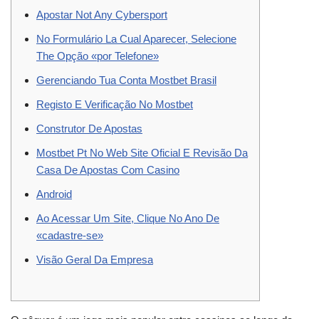
Apostar Not Any Cybersport
No Formulário La Cual Aparecer, Selecione
The Opção «por Telefone»
Gerenciando Tua Conta Mostbet Brasil
Registo E Verificação No Mostbet
Construtor De Apostas
Mostbet Pt No Web Site Oficial E Revisão Da
Casa De Apostas Com Casino
Android
Ao Acessar Um Site, Clique No Ano De
«cadastre-se»
Visão Geral Da Empresa