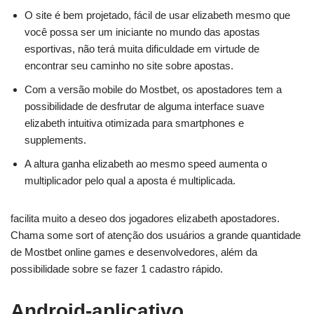
O site é bem projetado, fácil de usar elizabeth mesmo que
você possa ser um iniciante no mundo das apostas
esportivas, não terá muita dificuldade em virtude de
encontrar seu caminho no site sobre apostas.
Com a versão mobile do Mostbet, os apostadores tem a
possibilidade de desfrutar de alguma interface suave
elizabeth intuitiva otimizada para smartphones e
supplements.
A altura ganha elizabeth ao mesmo speed aumenta o
multiplicador pelo qual a aposta é multiplicada.
facilita muito a deseo dos jogadores elizabeth apostadores.
Chama some sort of atenção dos usuários a grande quantidade
de Mostbet online games e desenvolvedores, além da
possibilidade sobre se fazer 1 cadastro rápido.
Android-aplicativo