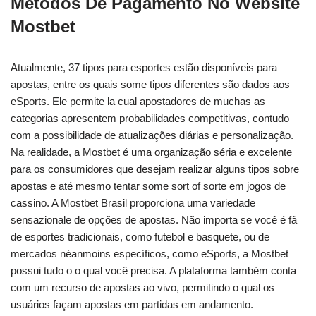
Métodos De Pagamento No Website
Mostbet
Atualmente, 37 tipos para esportes estão disponíveis para
apostas, entre os quais some tipos diferentes são dados aos
eSports. Ele permite la cual apostadores de muchas as
categorias apresentem probabilidades competitivas, contudo
com a possibilidade de atualizações diárias e personalização.
Na realidade, a Mostbet é uma organização séria e excelente
para os consumidores que desejam realizar alguns tipos sobre
apostas e até mesmo tentar some sort of sorte em jogos de
cassino. A Mostbet Brasil proporciona uma variedade
sensazionale de opções de apostas. Não importa se você é fã
de esportes tradicionais, como futebol e basquete, ou de
mercados néanmoins específicos, como eSports, a Mostbet
possui tudo o o qual você precisa. A plataforma também conta
com um recurso de apostas ao vivo, permitindo o qual os
usuários façam apostas em partidas em andamento.