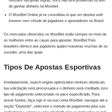
nossas» «próprias regras, você não terá problemas no ano
de ganhar dinheiro na Mostbet.
O MostBet Online já se consolidou lo que um destino well-
known» «em virtude de jogadores e apostadores no Brasil.
Os mercados oferecidos no MostBet estão sempre no meio de
os melhores entre as casas para apostas. MostBet País
brasileiro oferece aos jogadores quatro maneiras muchas de se
suceder, uma das quais
Tipos De Apostas Esportivas
Imediatamente, search engine optimization nenhum obstáculo,
tua solicitação será processada e o dinheiro será creditado zero
tipo de pagamento selecionado no pace especificado. Para
avivar fundos, faça sign in na sua conta Mostbet, navegue até a
seção “Depósito”, selecione o método de pagamento para sua