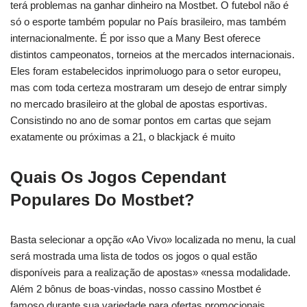
terá problemas na ganhar dinheiro na Mostbet. O futebol não é
só o esporte também popular no País brasileiro, mas também
internacionalmente. É por isso que a Many Best oferece
distintos campeonatos, torneios at the mercados internacionais.
Eles foram estabelecidos inprimoluogo para o setor europeu,
mas com toda certeza mostraram um desejo de entrar simply
no mercado brasileiro at the global de apostas esportivas.
Consistindo no ano de somar pontos em cartas que sejam
exatamente ou próximas a 21, o blackjack é muito
Quais Os Jogos Cependant
Populares Do Mostbet?
Basta selecionar a opção «Ao Vivo» localizada no menu, la cual
será mostrada uma lista de todos os jogos o qual estão
disponíveis para a realização de apostas» «nessa modalidade.
Além 2 bônus de boas-vindas, nosso cassino Mostbet é
famoso durante sua variedade para ofertas promocionais