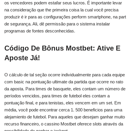
os vencedores podem estafar seus lucros. É importante levar
na consideração que the primeira coisa la cual você precisa
produzir é ir para as configurações perform smartphone, na part
de segurança. Ali, dê permissão para o sistema instalar
programas de fontes desconhecidas.
Código De Bônus Mostbet: Ative E
Aposte Já!
O cálculo de tal seção ocorre individualmente para cada equipe
com basic na pontuação ultimate da partida que ocorre no rato
da aposta. Para times de basquete, eles contam um número de
períodos vencidos, para times de futebol eles contam a
pontuação final, e para tenistas, eles vencem em um set. Em
média, você pode encontrar cerca 1. 500 beneficios para uma
alejamiento de futebol. Para aqueles que desejam ganhar muito
recurso financeiro, o cassino Mostbet oferece slots através da
possibilidade de ganhar o jackpot.