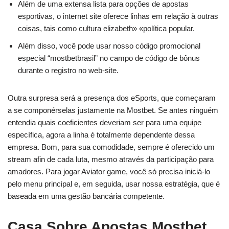
Além de uma extensa lista para opções de apostas
esportivas, o internet site oferece linhas em relação à outras
coisas, tais como cultura elizabeth» «política popular.
Além disso, você pode usar nosso código promocional
especial “mostbetbrasil” no campo de código de bônus
durante o registro no web-site.
Outra surpresa será a presença dos eSports, que começaram
a se componérselas justamente na Mostbet. Se antes ninguém
entendia quais coeficientes deveriam ser para uma equipe
específica, agora a linha é totalmente dependente dessa
empresa. Bom, para sua comodidade, sempre é oferecido um
stream afin de cada luta, mesmo através da participação para
amadores. Para jogar Aviator game, você só precisa iniciá-lo
pelo menu principal e, em seguida, usar nossa estratégia, que é
baseada em uma gestão bancária competente.
Casa Sobre Apostas Mostbet