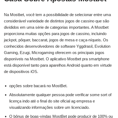
Na Mostbet, você tem a possibilidade de selecionar entre uma
considerável variedade de distintos jogos de cassino que são
divididos em uma série de categorias importantes. A Mostbet
proporciona muitas opções para jogos de cassino, incluindo
jackpot, pôquer, baccarat, jogos de mesa e caça-níqueis. Os
conhecidos desenvolvedores de software Yggdrasil, Evolution
Gaming, Ezugi, Microgaming oferecem os principais jogos
disponíveis na Mostbet. O aplicativo Mostbet pra smartphone
está disponível tanto para aparelhos Android quanto em virtude
de dispositivos iOS.
opções sobre bacará no MostBet.
Absolutamente qualquer pessoa pode verificar some sort of
licença indo até o final do site oficial ag empresa e
visualizando informações sobre um licenciado.
O bônus de boas-vindas MostBet pode producir de 100% ou