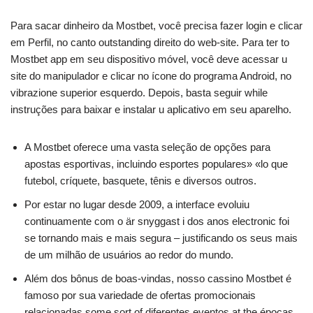
Para sacar dinheiro da Mostbet, você precisa fazer login e clicar
em Perfil, no canto outstanding direito do web-site. Para ter to
Mostbet app em seu dispositivo móvel, você deve acessar u
site do manipulador e clicar no ícone do programa Android, no
vibrazione superior esquerdo. Depois, basta seguir while
instruções para baixar e instalar u aplicativo em seu aparelho.
A Mostbet oferece uma vasta seleção de opções para
apostas esportivas, incluindo esportes populares» «lo que
futebol, críquete, basquete, tênis e diversos outros.
Por estar no lugar desde 2009, a interface evoluiu
continuamente com o är snyggast i dos anos electronic foi
se tornando mais e mais segura – justificando os seus mais
de um milhão de usuários ao redor do mundo.
Além dos bônus de boas-vindas, nosso cassino Mostbet é
famoso por sua variedade de ofertas promocionais
relacionadas some sort of diferentes eventos at the épocas.