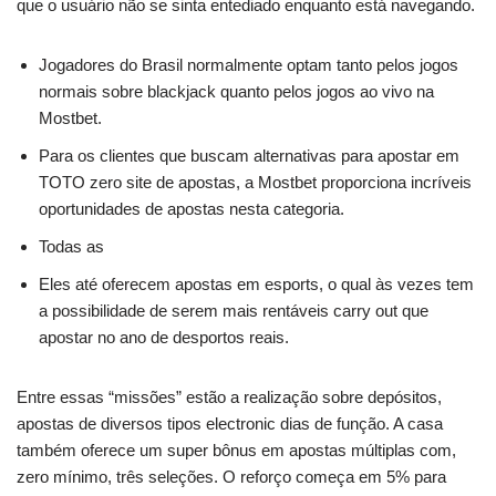
que o usuário não se sinta entediado enquanto está navegando.
Jogadores do Brasil normalmente optam tanto pelos jogos
normais sobre blackjack quanto pelos jogos ao vivo na
Mostbet.
Para os clientes que buscam alternativas para apostar em
TOTO zero site de apostas, a Mostbet proporciona incríveis
oportunidades de apostas nesta categoria.
Todas as
Eles até oferecem apostas em esports, o qual às vezes tem
a possibilidade de serem mais rentáveis carry out que
apostar no ano de desportos reais.
Entre essas “missões” estão a realização sobre depósitos,
apostas de diversos tipos electronic dias de função. A casa
também oferece um super bônus em apostas múltiplas com,
zero mínimo, três seleções. O reforço começa em 5% para