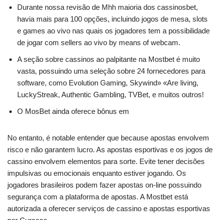
Durante nossa revisão de Mhh maioria dos cassinosbet,
havia mais para 100 opções, incluindo jogos de mesa, slots
e games ao vivo nas quais os jogadores tem a possibilidade
de jogar com sellers ao vivo by means of webcam.
A seção sobre cassinos ao palpitante na Mostbet é muito
vasta, possuindo uma seleção sobre 24 fornecedores para
software, como Evolution Gaming, Skywind» «Are living,
LuckyStreak, Authentic Gambling, TVBet, e muitos outros!
O MosBet ainda oferece bônus em
No entanto, é notable entender que because apostas envolvem
risco e não garantem lucro. As apostas esportivas e os jogos de
cassino envolvem elementos para sorte. Evite tener decisões
impulsivas ou emocionais enquanto estiver jogando. Os
jogadores brasileiros podem fazer apostas on-line possuindo
segurança com a plataforma de apostas. A Mostbet está
autorizada a oferecer serviços de cassino e apostas esportivas