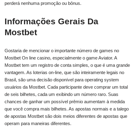
perderá nenhuma promoção ou bônus.
Informações Gerais Da
Mostbet
Gostaria de mencionar o importante número de games no
Mostbet On line casino, especialmente o game Aviator. A
Mostbet tem um registro de conta simples, o que é uma grande
vantagem. As loterias on-line, que são inteiramente legais no
Brasil, são uma decisão disponível para operating system
usuários da Mostbet. Cada participante deve comprar um total
de seis bilhetes, cada um exibindo um número raro. Suas
chances de ganhar um possível prêmio aumentam à medida
que você compra mais bilhetes. As apostas normais e a talego
de apostas Mostbet são dois meios diferentes de apostas que
operam para maneiras diferentes.