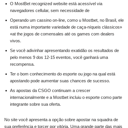
O MostBet recognized website está acessível via
navegadores cellular, sem necessidade de
Operando um cassino on-line, como u Mostbet, no Brasil, ele
está numa importante variedade de caça-níqueis clássicos»
«at the jogos de comensales até os games com dealers
vivos.
Se você adivinhar apresentando exatidão os resultados de
pelo menos 9 dos 12-15 eventos, você ganhará uma
recompensa.
Ter o bom conhecimento do esporte ou jogo na qual está
apostando pode aumentar suas chances de sucesso.
As apostas da CSGO continuam a crescer
internacionalmente e a Mostbet incluiu o esporte como parte
integrante sobre sua oferta.
No site você apresenta a opção sobre apostar na squadra de
sua preferência e torcer por vitória. Uma grande parte das mais