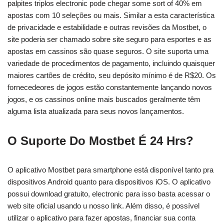
palpites triplos electronic pode chegar some sort of 40% em
apostas com 10 seleções ou mais. Similar a esta característica
de privacidade e estabilidade e outras revisões da Mostbet, o
site poderia ser chamado sobre site seguro para esportes e as
apostas em cassinos são quase seguros. O site suporta uma
variedade de procedimentos de pagamento, incluindo quaisquer
maiores cartões de crédito, seu depósito mínimo é de R$20. Os
fornecedeores de jogos estão constantemente lançando novos
jogos, e os cassinos online mais buscados geralmente têm
alguma lista atualizada para seus novos lançamentos.
O Suporte Do Mostbet É 24 Hrs?
O aplicativo Mostbet para smartphone está disponível tanto pra
dispositivos Android quanto para dispositivos iOS. O aplicativo
possui download gratuito, electronic para isso basta acessar o
web site oficial usando u nosso link. Além disso, é possível
utilizar o aplicativo para fazer apostas, financiar sua conta