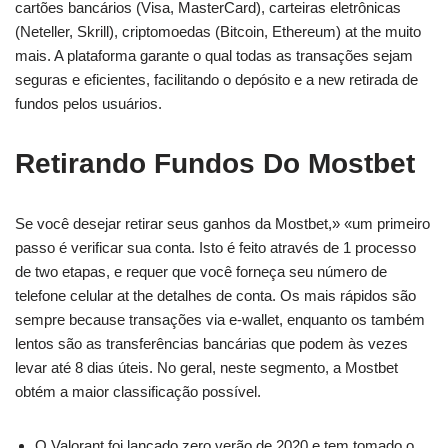
cartões bancários (Visa, MasterCard), carteiras eletrônicas
(Neteller, Skrill), criptomoedas (Bitcoin, Ethereum) at the muito
mais. A plataforma garante o qual todas as transações sejam
seguras e eficientes, facilitando o depósito e a new retirada de
fundos pelos usuários.
Retirando Fundos Do Mostbet
Se você desejar retirar seus ganhos da Mostbet,» «um primeiro
passo é verificar sua conta. Isto é feito através de 1 processo
de two etapas, e requer que você forneça seu número de
telefone celular at the detalhes de conta. Os mais rápidos são
sempre because transações via e-wallet, enquanto os também
lentos são as transferências bancárias que podem às vezes
levar até 8 dias úteis. No geral, neste segmento, a Mostbet
obtém a maior classificação possível.
O Valorant foi lançado zero verão de 2020 e tem tomado o