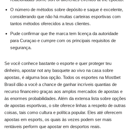
O número de métodos sobre depósito e saque é excelente,
considerando que não há muitas carteiras esportivas com
tantos métodos oferecidos a teus clientes.
Pude confirmar que the marca tem licença da autoridade
para Curaçao e cumpre com os principais requisitos de
segurança.
Se você conhece bastante o esporte e quer proteger teu
dinheiro, apostar not any basquete ao vivo na casa sobre
apostas, é alguma boa opção. Todos os esportes na Mostbet
Brasil dão a você a chance de ganhar incríveis quantias de
recurso financeiro graças aos amplos mercados de apostas e
às enormes probabilidades. Além da extensa lista sobre opções
de apostas esportivas, o site oferece linhas a respeito de outras
coisas, tais como cultura e política popular. Eles até oferecem
apostas em esports, os quais às vezes podem ser mais
rentáveis perform que apostar em desportos reais.