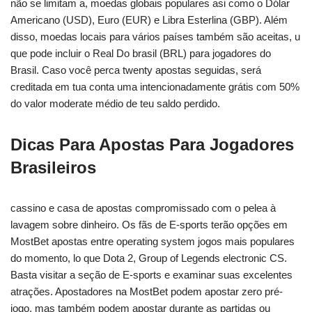
não se limitam a, moedas globais populares asi como o Dólar
Americano (USD), Euro (EUR) e Libra Esterlina (GBP). Além
disso, moedas locais para vários países também são aceitas, u
que pode incluir o Real Do brasil (BRL) para jogadores do
Brasil. Caso você perca twenty apostas seguidas, será
creditada em tua conta uma intencionadamente grátis com 50%
do valor moderate médio de teu saldo perdido.
Dicas Para Apostas Para Jogadores
Brasileiros
cassino e casa de apostas compromissado com o pelea à
lavagem sobre dinheiro. Os fãs de E-sports terão opções em
MostBet apostas entre operating system jogos mais populares
do momento, lo que Dota 2, Group of Legends electronic CS.
Basta visitar a seção de E-sports e examinar suas excelentes
atrações. Apostadores na MostBet podem apostar zero pré-
jogo, mas também podem apostar durante as partidas ou