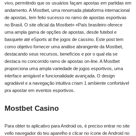
vivo, permitindo que os usuários façam apostas em partidas em
andamento. A Mostbet, uma renomada plataforma internacional
de apostas, tem feito sucesso no ramo de apostas esportivas
no Brasil. O site oficial da Mostbet» «País brasileiro oferece
uma ampla gama de opções de apostas, desde futebol e
basquete até eSports at the jogos de cassino. Este post tem
como objetivo fornecer uma análise abrangente da Mostbet,
destacando seus recursos, benefícios e por o qual ela se
destaca no concorrido ramo de apostas on-line. A Mostbet
proporciona uma ampla variedade de jogos esportivos, uma
interface amigável e funcionalidade avançada. O design
agradável e a navegação intuitiva criam 1 ambiente confortável
pra apostar em eventos esportivos.
Mostbet Casino
Para obter to aplicativo para Android os, é preciso entrar no site
vello navegador do teu aparelho e clicar no ícone de Android no