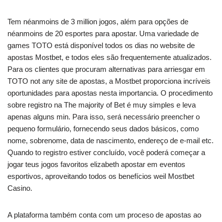
Tem néanmoins de 3 million jogos, além para opções de
néanmoins de 20 esportes para apostar. Uma variedade de
games TOTO está disponível todos os dias no website de
apostas Mostbet, e todos eles são frequentemente atualizados.
Para os clientes que procuram alternativas para arriesgar em
TOTO not any site de apostas, a Mostbet proporciona incríveis
oportunidades para apostas nesta importancia. O procedimento
sobre registro na The majority of Bet é muy simples e leva
apenas alguns min. Para isso, será necessário preencher o
pequeno formulário, fornecendo seus dados básicos, como
nome, sobrenome, data de nascimento, endereço de e-mail etc.
Quando to registro estiver concluído, você poderá começar a
jogar teus jogos favoritos elizabeth apostar em eventos
esportivos, aproveitando todos os benefícios weil Mostbet
Casino.
A plataforma também conta com um proceso de apostas ao