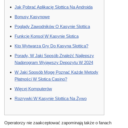
Jak Pobrać Aplikację Slottica Na Androida
Bonusy Kasynowe
Poglądy Zawodników O Kasynie Slottica
Funkcje Konsol W Kasynie Slotica
Kto Wytwarza Gry Do Kasyna Slottica?
Porady, W Jaki Sposób Znaleźć Najlepszy
Nadprogram Wyjąwszy Depozytu W 2024
W Jaki Sposób Mogę Poznać Każde Metody
Płatności W Slotica Casino?
Więcej Komputerów
Rozrywki W Kasynie Slottica Na Żywo
Operatorzy nie zaakceptować zapominają także o fanach