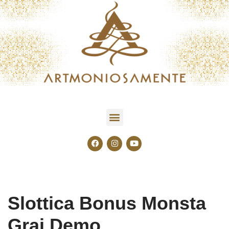
Saltar
al
contenido
Slottica Bonus Monsta
Graj Demo