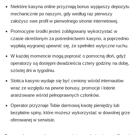
Niektóre kasyna online przyznają bonus wyjąwszy depozytu
mechanicznie po naszym, gdy według raz pierwszy
założysz swe profil w pierwotnego stronie internetowej.
Promocyjne środki jesteś zobligowany wykorzystać w
czasie określonym za pośrednictwem kasyno, a poprzednio
wypłatą wygranej upewnić się, że spełniłeś wytyczne ruchu.
W każdej momencie mogą poprosić o pomocną dłoń, gdyż
operatorzy są dostępni dwadzieścia cztery godziny na dobę,
szóstej dni w tygodniu.
Slotica kasyno wydaje się być ceniony wśród internautów
wraz ze względu na pewne bonusy, promocje i loterie
aranżowane wśród pełnoprawnych członków.
Operator przyznaje Tobie darmową kwotę pieniędzy lub
bezpłatne spiny, które możesz wykorzystać w dowolnej grze
oferowanej w serwisie.