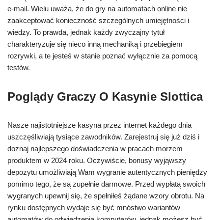
e-mail. Wielu uważa, że do gry na automatach online nie
zaakceptować konieczność szczególnych umiejętności i
wiedzy. To prawda, jednak każdy zwyczajny tytuł
charakteryzuje się nieco inną mechaniką i przebiegiem
rozrywki, a te jesteś w stanie poznać wyłącznie za pomocą
testów.
Poglądy Graczy O Kasynie Slottica
Nasze najistotniejsze kasyna przez internet każdego dnia
uszczęśliwiają tysiące zawodników. Zarejestruj się już dziś i
doznaj najlepszego doświadczenia w pracach morzem
produktem w 2024 roku. Oczywiście, bonusy wyjąwszy
depozytu umożliwiają Wam wygranie autentycznych pieniędzy
pomimo tego, że są zupełnie darmowe. Przed wypłatą swoich
wygranych upewnij się, że spełniłeś żądane wzory obrotu. Na
rynku dostępnych wydaje się być mnóstwo wariantów
automatów do odwiedzenia komputerów, jednak możesz być