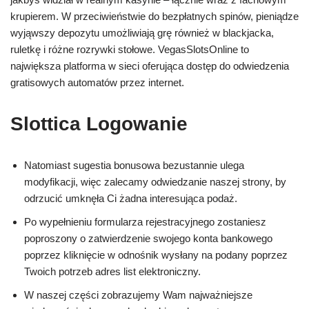
krupierem. W przeciwieństwie do bezpłatnych spinów, pieniądze
wyjąwszy depozytu umożliwiają grę również w blackjacka,
ruletkę i różne rozrywki stołowe. VegasSlotsOnline to
największa platforma w sieci oferująca dostęp do odwiedzenia
gratisowych automatów przez internet.
Slottica Logowanie
Natomiast sugestia bonusowa bezustannie ulega
modyfikacji, więc zalecamy odwiedzanie naszej strony, by
odrzucić umknęła Ci żadna interesująca podaż.
Po wypełnieniu formularza rejestracyjnego zostaniesz
poproszony o zatwierdzenie swojego konta bankowego
poprzez kliknięcie w odnośnik wysłany na podany poprzez
Twoich potrzeb adres list elektroniczny.
W naszej części zobrazujemy Wam najważniejsze