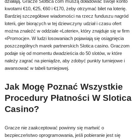
działają. Gracze Slottica com muszą doładować swoje konto
kwotami €10, €25, €60 i €170, żeby otrzymać bilet na loterię.
Bardziej szczegółowe wiadomości na rzecz funduszu nagród
loterii, gier biorących w tej dziewczyny udział i czasu ofert
można znaleźć w oddziale «Loterie», który znajduje się w firm
«Promocje». W ludzi losowaniach pojawiają się osiągnięcia
poszczególnych marek partnerskich Slotica casino. Graczom
podaje się od momentu dwadzieścia do 50 slotów, w które
należy zagrać na pieniądze, aby zdobyć punkty turniejowe i
awansować w tabeli turniejowej.
Jak Mogę Poznać Wszystkie
Procedury Płatności W Slotica
Casino?
Gracze nie zaakceptować powinny się martwić o
bezpieczeństwo oprogramowania, jeśli pobieranie jest się