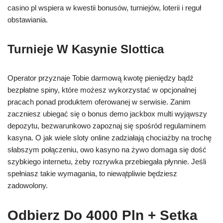
casino pl wspiera w kwestii bonusów, turniejów, loterii i reguł
obstawiania.
Turnieje W Kasynie Slottica
Operator przyznaje Tobie darmową kwotę pieniędzy bądź
bezpłatne spiny, które możesz wykorzystać w opcjonalnej
pracach ponad produktem oferowanej w serwisie. Zanim
zaczniesz ubiegać się o bonus demo jackbox multi wyjąwszy
depozytu, bezwarunkowo zapoznaj się spośród regulaminem
kasyna. O jak wiele sloty online zadziałają chociażby na trochę
słabszym połączeniu, owo kasyno na żywo domaga się dość
szybkiego internetu, żeby rozrywka przebiegała płynnie. Jeśli
spełniasz takie wymagania, to niewątpliwie będziesz
zadowolony.
Odbierz Do 4000 Pln + Setka