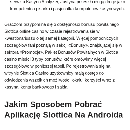
serwisu Kasyno Analyzer, Justyna przeszła długą drogę jako
kompetentna pisarka i pasjonatka komputerów kasynowych.
Graczom przypomina się o dostępności bonusu powitalnego
Slottica online casino w czasie rejestrowania się w
kwestionariuszu o tej samej kategorii. Więcej pomocniczych
szczegółów fani poznają w sekcji «Bonusy», znajdującej się w
sektora «Promocje». Pakiet Bonusów Powitalnych w Slotica
casino mieści 3 typy bonusów, które omówimy więcej
szczegółowo w poniższej tabeli. Po rejestrowania się na
witrynie Slottica Casino użytkownicy mają dostęp do
odwiedzenia wszelkich możliwości lokalu, korzyści wraz z
kasyna, konta bankowego i salda.
Jakim Sposobem Pobrać
Aplikację Slottica Na Androida