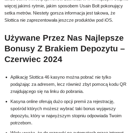
więcej jakimś rytmie, jakim sposobem Usain Bolt pokonujący
setka metrów. Niestety gorsza informacja jest takowa, że
Slottica nie zaprezentowała jeszcze produktów pod iOS.
Używane Przez Nas Najlepsze
Bonusy Z Brakiem Depozytu –
Czerwiec 2024
Aplikację Slottica 46 kasyno można pobrać nie tylko
podążając za adresem, lecz również zbyt pomocą kodu QR
znajdującego się na linku do pobrania.
Kasyna online oferują dużo opcji premii za rejestrację,
spośród których możesz wybrać taki bonus wyjąwszy
depozytu, który w najwyższym stopniu odpowiada Twoim
potrzebom.
Wielu uważa, że do rozrywki na automatach przez internet