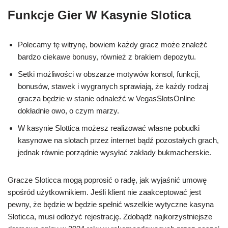
Funkcje Gier W Kasynie Slotica
Polecamy tę witrynę, bowiem każdy gracz może znaleźć
bardzo ciekawe bonusy, również z brakiem depozytu.
Setki możliwości w obszarze motywów konsol, funkcji,
bonusów, stawek i wygranych sprawiają, że każdy rodzaj
gracza będzie w stanie odnaleźć w VegasSlotsOnline
dokładnie owo, o czym marzy.
W kasynie Slottica możesz realizować własne pobudki
kasynowe na slotach przez internet bądź pozostałych grach,
jednak równie porządnie wysyłać zakłady bukmacherskie.
Gracze Sloticca mogą poprosić o radę, jak wyjaśnić umowę
spośród użytkownikiem. Jeśli klient nie zaakceptować jest
pewny, że będzie w będzie spełnić wszelkie wytyczne kasyna
Sloticca, musi odłożyć rejestrację. Zdobądź najkorzystniejsze