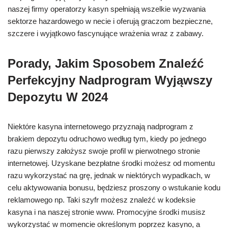
naszej firmy operatorzy kasyn spełniają wszelkie wyzwania
sektorze hazardowego w necie i oferują graczom bezpieczne,
szczere i wyjątkowo fascynujące wrażenia wraz z zabawy.
Porady, Jakim Sposobem Znaleźć
Perfekcyjny Nadprogram Wyjąwszy
Depozytu W 2024
Niektóre kasyna internetowego przyznają nadprogram z
brakiem depozytu odruchowo według tym, kiedy po jednego
razu pierwszy założysz swoje profil w pierwotnego stronie
internetowej. Uzyskane bezpłatne środki możesz od momentu
razu wykorzystać na grę, jednak w niektórych wypadkach, w
celu aktywowania bonusu, będziesz proszony o wstukanie kodu
reklamowego np. Taki szyfr możesz znaleźć w kodeksie
kasyna i na naszej stronie www. Promocyjne środki musisz
wykorzystać w momencie określonym poprzez kasyno, a