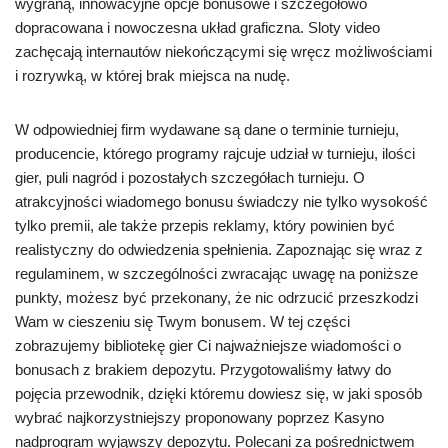
wygraną, innowacyjne opcje bonusowe i szczegółowo
dopracowana i nowoczesna układ graficzna. Sloty video
zachęcają internautów niekończącymi się wręcz możliwościami
i rozrywką, w której brak miejsca na nudę.
W odpowiedniej firm wydawane są dane o terminie turnieju,
producencie, którego programy rajcuje udział w turnieju, ilości
gier, puli nagród i pozostałych szczegółach turnieju. O
atrakcyjności wiadomego bonusu świadczy nie tylko wysokość
tylko premii, ale także przepis reklamy, który powinien być
realistyczny do odwiedzenia spełnienia. Zapoznając się wraz z
regulaminem, w szczególności zwracając uwagę na poniższe
punkty, możesz być przekonany, że nic odrzucić przeszkodzi
Wam w cieszeniu się Twym bonusem. W tej części
zobrazujemy bibliotekę gier Ci najważniejsze wiadomości o
bonusach z brakiem depozytu. Przygotowaliśmy łatwy do
pojęcia przewodnik, dzięki któremu dowiesz się, w jaki sposób
wybrać najkorzystniejszy proponowany poprzez Kasyno
nadprogram wyjąwszy depozytu. Polecani za pośrednictwem