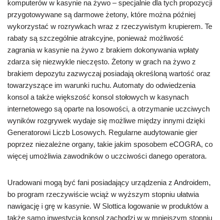
komputerów w kasynie na żywo – specjalnie dla tych propozycji
przygotowywane są darmowe żetony, które można później
wykorzystać w rozrywkach wraz z rzeczywistym krupierem. Te
rabaty są szczególnie atrakcyjne, ponieważ możliwość
zagrania w kasynie na żywo z brakiem dokonywania wpłaty
zdarza się niezwykle nieczęsto. Żetony w grach na żywo z
brakiem depozytu zazwyczaj posiadają określoną wartość oraz
towarzyszące im warunki ruchu. Automaty do odwiedzenia
konsol a także większość konsol stołowych w kasynach
internetowego są oparte na losowości, a otrzymanie uczciwych
wyników rozgrywek wydaje się możliwe między innymi dzięki
Generatorowi Liczb Losowych. Regularne audytowanie gier
poprzez niezależne organy, takie jakim sposobem eCOGRA, co
więcej umożliwia zawodników o uczciwości danego operatora.
Uradowani mogą być fani posiadający urządzenia z Androidem,
bo program rzeczywiście wciąż w wyższym stopniu ułatwia
nawigację i grę w kasynie. W Slottica logowanie w produktów a
także samo inwestycja konsol zachodzi w w mniejszym stopniu