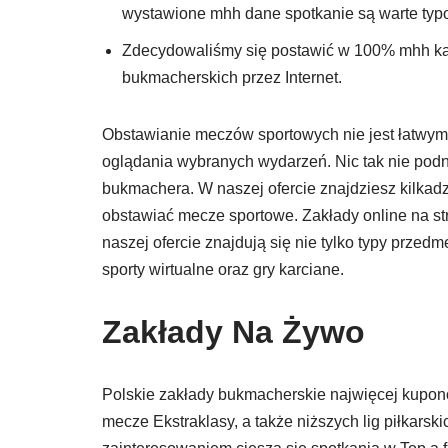
wystawione mhh dane spotkanie są warte typ
Zdecydowaliśmy się postawić w 100% mhh kan
bukmacherskich przez Internet.
Obstawianie meczów sportowych nie jest łatwy
oglądania wybranych wydarzeń. Nic tak nie podn
bukmachera. W naszej ofercie znajdziesz kilkadz
obstawiać mecze sportowe. Zakłady online na 
naszej ofercie znajdują się nie tylko typy przed
sporty wirtualne oraz gry karciane.
Zakłady Na Żywo
Polskie zakłady bukmacherskie najwięcej kuponów
mecze Ekstraklasy, a także niższych lig piłkars