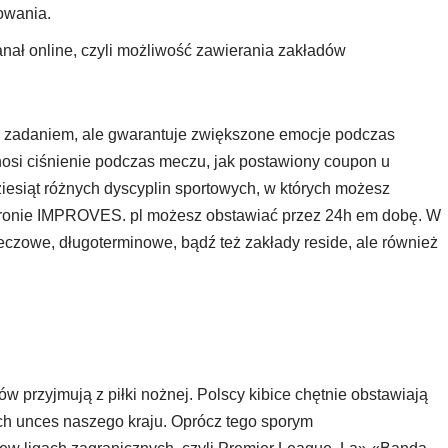
owania.
ał online, czyli możliwość zawierania zakładów
m zadaniem, ale gwarantuje zwiększone emocje podczas
osi ciśnienie podczas meczu, jak postawiony coupon u
iesiąt różnych dyscyplin sportowych, w których możesz
stronie IMPROVES. pl możesz obstawiać przez 24h em dobę. W
meczowe, długoterminowe, bądź też zakłady reside, ale również
 przyjmują z piłki nożnej. Polscy kibice chętnie obstawiają
kich unces naszego kraju. Oprócz tego sporym