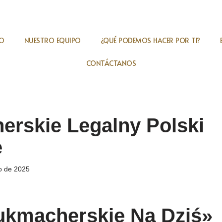
IO
NUESTRO EQUIPO
¿QUÉ PODEMOS HACER POR TI?
CONTÁCTANOS
erskie Legalny Polski
e
o de 2025
Bukmacherskie Na Dziś»