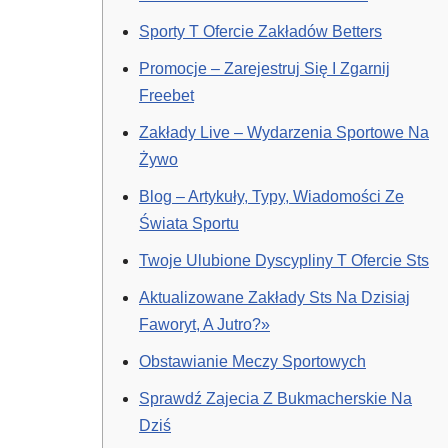
Sporty T Ofercie Zakładów Betters
Promocje – Zarejestruj Się I Zgarnij
Freebet
Zakłady Live – Wydarzenia Sportowe Na
Żywo
Blog – Artykuły, Typy, Wiadomości Ze
Świata Sportu
Twoje Ulubione Dyscypliny T Ofercie Sts
Aktualizowane Zakłady Sts Na Dzisiaj
Faworyt, A Jutro?»
Obstawianie Meczy Sportowych
Sprawdź Zajecia Z Bukmacherskie Na
Dziś