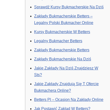
Sprawdź Kursy Bukmacherskie Na Dziś
Zakłady Bukmacherskie Betters –
Legalny Polski Bukmacher Online
Kursy Bukmacherskie W Betters
Legalny Bukmacher Betters
Zakłady Bukmacherskie Betters
Zakłady Bukmacherskie Na Dziś
Jakie Zakłady Na Dziś Znajdziesz W
Sts?
Jakie Zakłady Znajdują Się T Ofercie
Bukmachera Online?
Betters Pl – Ocasion Na Zakłady Online
Jak Postawić Zakład W Betters?